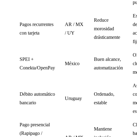
pu
Es
Reduce
Pagos recurrentes
AR / MX
de
morosidad
con tarjeta
/ UY
ac
drásticamente
fi
O
SPEI +
Buen alcance,
México
cl
Conekta/OpenPay
automatización
m
As
Débito automático
Ordenado,
co
Uruguay
bancario
estable
m
es
Pago presencial
C
Mantiene
(Rapipago /
ba