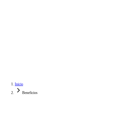
Recaudación
Aumento en recaudación
Morosidad
Reducción en morosidad
24h
Implementación
Inicio
Beneficios