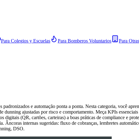
Para Colegios y Escuelas
Para Bomberos Voluntarios
Para Otra
s padronizados e automação ponta a ponta. Nesta categoria, você aprend
de dunning ajustadas por risco e comportamento. Meça KPIs essenciai
s digitais (QR, cartões, carteiras) a boas práticas de compliance e prot
da. Âncoras internas sugeridas: fluxo de cobranças, lembretes automátic
dunning, DSO.