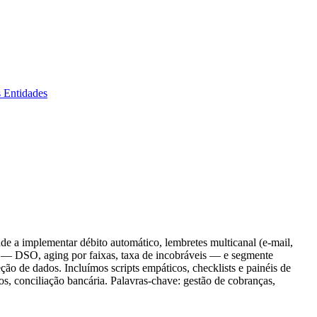
s Entidades
e a implementar débito automático, lembretes multicanal (e-mail,
s — DSO, aging por faixas, taxa de incobráveis — e segmente
eção de dados. Incluímos scripts empáticos, checklists e painéis de
os, conciliação bancária. Palavras-chave: gestão de cobranças,