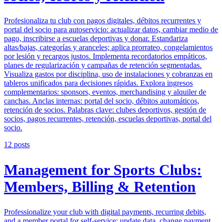
Profesionaliza tu club con pagos digitales, débitos recurrentes y
portal del socio para autoservicio: actualizar datos, cambiar medio de
pago, inscribirse a escuelas deportivas y donar. Estandariza
altas/bajas, categorías y aranceles; aplica prorrateo, congelamientos
por lesión y recargos justos. Implementa recordatorios empáticos,
planes de regularización y campañas de retención segmentadas.
Visualiza gastos por disciplina, uso de instalaciones y cobranzas en
tableros unificados para decisiones rápidas. Explora ingresos
complementarios: sponsors, eventos, merchandising y alquiler de
canchas. Anclas internas: portal del socio, débitos automáticos,
retención de socios. Palabras clave: clubes deportivos, gestión de
socios, pagos recurrentes, retención, escuelas deportivas, portal del
socio.
12
posts
Management for Sports Clubs:
Members, Billing & Retention
Professionalize your club with digital payments, recurring debits,
and a member portal for self-service: update data, change payment