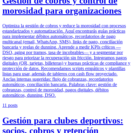
Gestión de cobros y control de
morosidad para organizaciones
Optimiza la gestión de cobros y reduce la morosidad con procesos
estandarizados y automatización. Aquí encontrarás guías prácticas
para implementar débitos automáticos, recordatorios de pago
multicanal (email, WhatsApp, SMS), links de pago, conciliación
bancaria y reglas de dunning. Aprende a medir KPIs críticos —
DSO, aging por tramos, tasa de incobrables— y a segmentar por
riesgo para priorizar la recuperación sin fricción. Integramos pagos
digitales (QR, tarjetas, billeteras) y buenas prácticas de compliance y
protección de datos. Recomendamos scripts empáticos y plantillas
listas para usar, además de tableros con cash flow proyectado.
Anclas internas sugeridas: flujo de cobranzas, recordatorios
automáticos, conciliación bancaria. Palabras clave: gestión de
cobranzas, control de morosidad, pagos digitales, débitos
automáticos, dunning, DSO.
11
posts
Gestión para clubes deportivos:
socios, cobros y retención