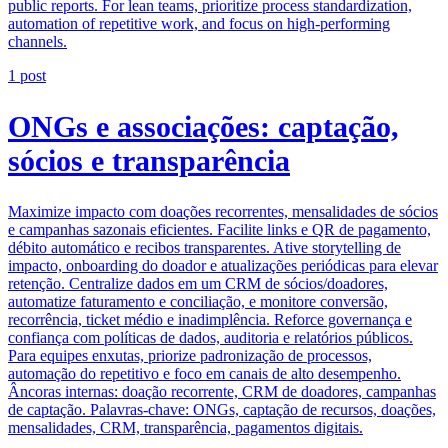
public reports. For lean teams, prioritize process standardization,
automation of repetitive work, and focus on high-performing
channels.
1
post
ONGs e associações: captação,
sócios e transparência
Maximize impacto com doações recorrentes, mensalidades de sócios
e campanhas sazonais eficientes. Facilite links e QR de pagamento,
débito automático e recibos transparentes. Ative storytelling de
impacto, onboarding do doador e atualizações periódicas para elevar
retenção. Centralize dados em um CRM de sócios/doadores,
automatize faturamento e conciliação, e monitore conversão,
recorrência, ticket médio e inadimplência. Reforce governança e
confiança com políticas de dados, auditoria e relatórios públicos.
Para equipes enxutas, priorize padronização de processos,
automação do repetitivo e foco em canais de alto desempenho.
Âncoras internas: doação recorrente, CRM de doadores, campanhas
de captação. Palavras-chave: ONGs, captação de recursos, doações,
mensalidades, CRM, transparência, pagamentos digitais.