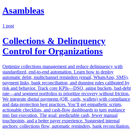
Asambleas
1
post
Collections & Delinquency
Control for Organizations
Optimize collections management and reduce delinquency with
standardized, end-to-end automation. Learn how to deploy
automatic debit, multichannel reminders (email, WhatsApp, SMS),
payment links, bank reconciliation, and dunning rules calibrated by
risk and behavior. Track core KPIs—DSO, aging buckets, bad-debt
rate—and segment portfolios to prioritize recovery without friction.
We integrate digital payments (QR, cards, wallets) with compliance
and data-protection best practices. You’ll get empathetic scripts,
actionable checklists, and cash-flow dashboards to turn guidance
into fast execution. The goal: predictable cash, fewer manual
touchpoints, and a better payer experience. Suggested internal
anchors: collections flow, automatic reminders, bank reconciliation.