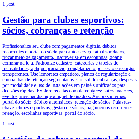
1
post
Gestão para clubes esportivos:
sócios, cobranças e retenção
Profissionalize seu clube com pagamentos digitais, débitos
recorrentes e portal do sócio para autosserviço: atualizar dados,
trocar meio de pagamento, inscrever-se em escolinhas, doar e
comprar na loja. Padronize cadastro, categorias e tabelas de
mensalidades; aplique prorrateio, congelamento por lesão e recargos
transparentes. Use lembretes empáticos, planos de regularização e
campanhas de retenção segmentadas. Consolide cobranças, despesas
por modalidade e uso de instalações em painéis unificados para
decisões rápidas. Explore receitas complementares: patrocinadores,
eventos, merchandising e aluguel de quadras. Âncoras internas:
portal do sócio, débitos automáticos, retenção de sócios. Palavras-
chave: clubes esportivos, gestão de sócios, pagamentos recorrentes,
retenção, escolinhas esportivas, portal do sócio.
1
post