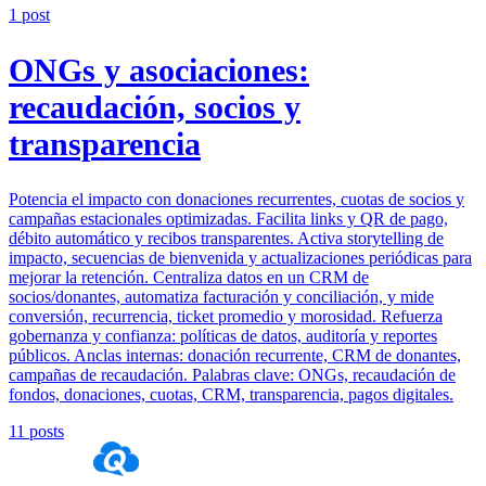
1
post
ONGs y asociaciones:
recaudación, socios y
transparencia
Potencia el impacto con donaciones recurrentes, cuotas de socios y
campañas estacionales optimizadas. Facilita links y QR de pago,
débito automático y recibos transparentes. Activa storytelling de
impacto, secuencias de bienvenida y actualizaciones periódicas para
mejorar la retención. Centraliza datos en un CRM de
socios/donantes, automatiza facturación y conciliación, y mide
conversión, recurrencia, ticket promedio y morosidad. Refuerza
gobernanza y confianza: políticas de datos, auditoría y reportes
públicos. Anclas internas: donación recurrente, CRM de donantes,
campañas de recaudación. Palabras clave: ONGs, recaudación de
fondos, donaciones, cuotas, CRM, transparencia, pagos digitales.
11
posts