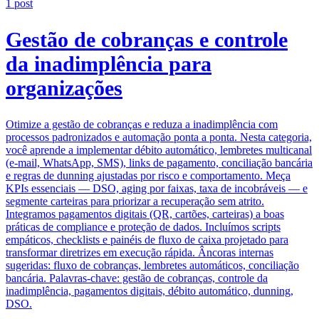
1
post
Gestão de cobranças e controle
da inadimplência para
organizações
Otimize a gestão de cobranças e reduza a inadimplência com
processos padronizados e automação ponta a ponta. Nesta categoria,
você aprende a implementar débito automático, lembretes multicanal
(e-mail, WhatsApp, SMS), links de pagamento, conciliação bancária
e regras de dunning ajustadas por risco e comportamento. Meça
KPIs essenciais — DSO, aging por faixas, taxa de incobráveis — e
segmente carteiras para priorizar a recuperação sem atrito.
Integramos pagamentos digitais (QR, cartões, carteiras) a boas
práticas de compliance e proteção de dados. Incluímos scripts
empáticos, checklists e painéis de fluxo de caixa projetado para
transformar diretrizes em execução rápida. Âncoras internas
sugeridas: fluxo de cobranças, lembretes automáticos, conciliação
bancária. Palavras-chave: gestão de cobranças, controle da
inadimplência, pagamentos digitais, débito automático, dunning,
DSO.