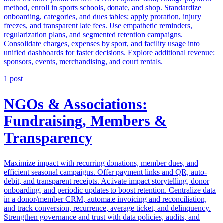
method, enroll in sports schools, donate, and shop. Standardize
onboarding, categories, and dues tables; apply proration, injury
freezes, and transparent late fees. Use empathetic reminders,
regularization plans, and segmented retention campaigns.
Consolidate charges, expenses by sport, and facility usage into
unified dashboards for faster decisions. Explore additional revenue:
sponsors, events, merchandising, and court rentals.
1
post
NGOs & Associations:
Fundraising, Members &
Transparency
Maximize impact with recurring donations, member dues, and
efficient seasonal campaigns. Offer payment links and QR, auto-
debit, and transparent receipts. Activate impact storytelling, donor
onboarding, and periodic updates to boost retention. Centralize data
in a donor/member CRM, automate invoicing and reconciliation,
and track conversion, recurrence, average ticket, and delinquency.
Strengthen governance and trust with data policies, audits, and